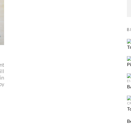
B
Tr
Pi
nt
ll
 in
by
B
To
B