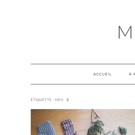
Skip
to
content
M
ACCUEIL
À 
ÉTIQUETTE :
MEN