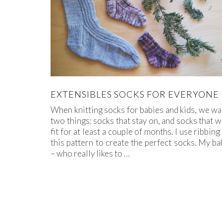
EXTENSIBLES SOCKS FOR EVERYONE
When knitting socks for babies and kids, we wa
two things: socks that stay on, and socks that wi
fit for at least a couple of months. I use ribbing
this pattern to create the perfect socks. My ba
– who really likes to
…