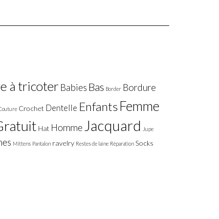
 à tricoter
Bas
Babies
Bordure
Border
Femme
Enfants
Dentelle
Crochet
Couture
Jacquard
ratuit
Homme
Hat
Jupe
nes
ravelry
Socks
Mittens
Pantalon
Restes de laine
Réparation