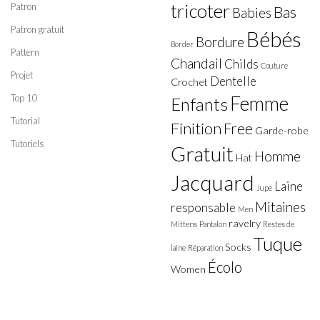
tricoter
Patron
Bas
Babies
Patron gratuit
Bébés
Bordure
Border
Pattern
Chandail
Childs
Couture
Projet
Dentelle
Crochet
Top 10
Femme
Enfants
Tutorial
Finition
Free
Garde-robe
Tutoriels
Gratuit
Homme
Hat
Jacquard
Laine
Jupe
Mitaines
responsable
Men
ravelry
Mittens
Pantalon
Restes de
Tuque
Socks
laine
Réparation
Écolo
Women