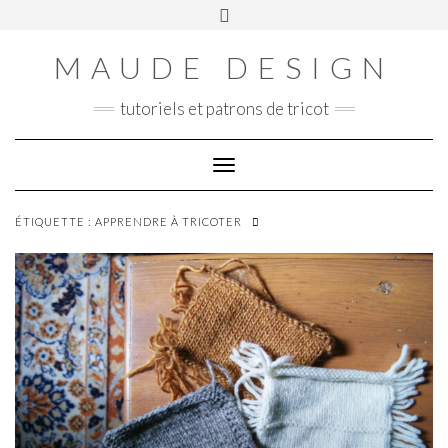
Skip
Toggle
Panier
to
header
content
MAUDE DESIGN
tutoriels et patrons de tricot
Toggle Navigation
ÉTIQUETTE :
APPRENDRE À TRICOTER