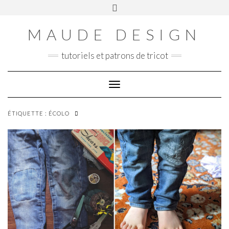
Skip
Toggle
Panier
to
header
content
MAUDE DESIGN
tutoriels et patrons de tricot
Toggle Navigation
ÉTIQUETTE :
ÉCOLO