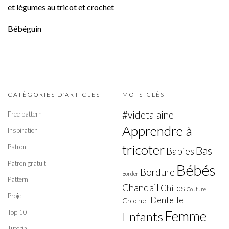
et légumes au tricot et crochet
Bébéguin
CATÉGORIES D’ARTICLES
MOTS-CLÉS
#videtalaine
Free pattern
Apprendre à
Inspiration
tricoter
Patron
Bas
Babies
Patron gratuit
Bébés
Bordure
Border
Pattern
Chandail
Childs
Couture
Projet
Dentelle
Crochet
Top 10
Femme
Enfants
Tutorial