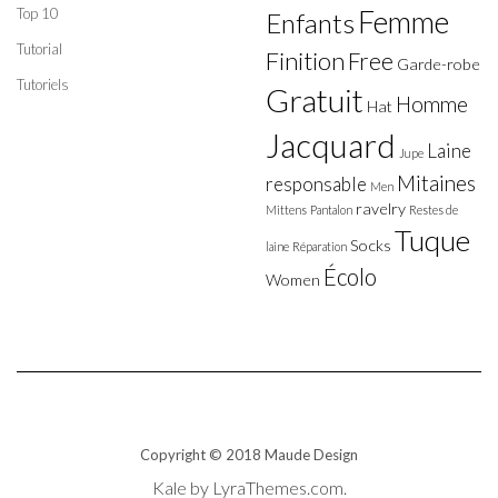
Top 10
Femme
Enfants
Tutorial
Finition
Free
Garde-robe
Tutoriels
Gratuit
Homme
Hat
Jacquard
Laine
Jupe
Mitaines
responsable
Men
ravelry
Mittens
Pantalon
Restes de
Tuque
Socks
laine
Réparation
Écolo
Women
Copyright © 2018 Maude Design
Kale
by LyraThemes.com.