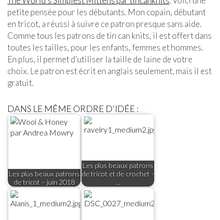
The World’s Simplest Mittens par tincanknits
. Voici une
petite pensée pour les débutants. Mon copain, débutant
en tricot, a réussi à suivre ce patron presque sans aide.
Comme tous les patrons de tin can knits, il est offert dans
toutes les tailles, pour les enfants, femmes et hommes.
En plus, il permet d’utiliser la taille de laine de votre
choix. Le patron est écrit en anglais seulement, mais il est
gratuit.
DANS LE MÊME ORDRE D'IDÉE :
Les plus beaux patrons
Les plus beaux patrons
de tricot et de crochet -
de tricot – juin 2018
…