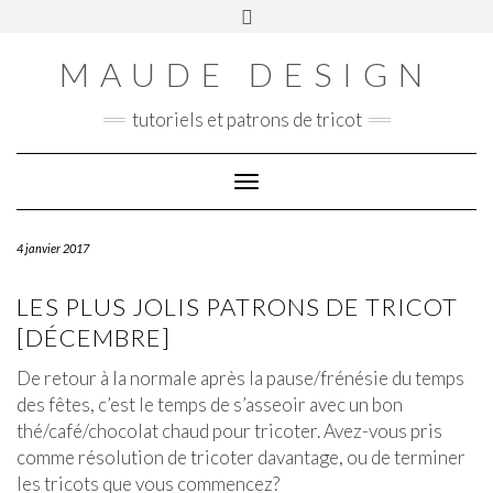
Skip
Toggle
Panier
to
header
content
MAUDE DESIGN
tutoriels et patrons de tricot
Toggle Navigation
4 janvier 2017
LES PLUS JOLIS PATRONS DE TRICOT
[DÉCEMBRE]
De retour à la normale après la pause/frénésie du temps
des fêtes, c’est le temps de s’asseoir avec un bon
thé/café/chocolat chaud pour tricoter. Avez-vous pris
comme résolution de tricoter davantage, ou de terminer
les tricots que vous commencez?