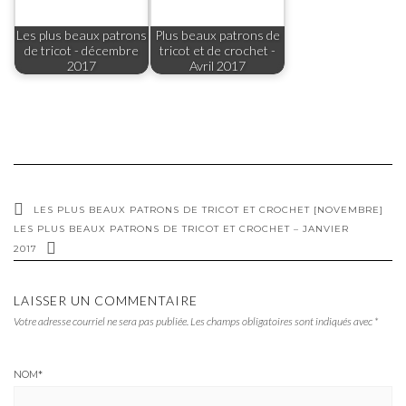
Les plus beaux patrons
Plus beaux patrons de
de tricot - décembre
tricot et de crochet -
2017
Avril 2017
LES PLUS BEAUX PATRONS DE TRICOT ET CROCHET [NOVEMBRE]
LES PLUS BEAUX PATRONS DE TRICOT ET CROCHET – JANVIER
2017
LAISSER UN COMMENTAIRE
Votre adresse courriel ne sera pas publiée.
Les champs obligatoires sont indiqués avec
*
NOM
*