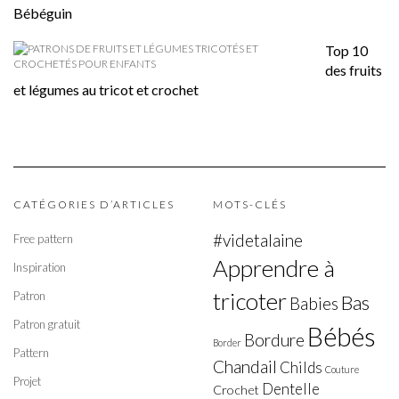
Bébéguin
Top 10
des fruits
et légumes au tricot et crochet
CATÉGORIES D’ARTICLES
MOTS-CLÉS
#videtalaine
Free pattern
Apprendre à
Inspiration
tricoter
Patron
Bas
Babies
Patron gratuit
Bébés
Bordure
Border
Pattern
Chandail
Childs
Couture
Projet
Dentelle
Crochet