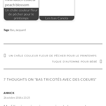
Un châle couleur fleur
de pêcher pour le
printemps
Les bas Canola
Tags:
Bas
,
Jacquard
UN CHÂLE COULEUR FLEUR DE PÊCHER POUR LE PRINTEMPS
TUQUE D’AUTOMNE POUR BÉBÉ
7 THOUGHTS ON “BAS TRICOTÉS AVEC DES COEURS”
ANNICK
26 octobre 2018 à 23:25