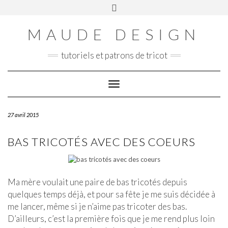
Skip
Toggle
Panier
to
header
content
MAUDE DESIGN
tutoriels et patrons de tricot
Toggle Navigation
27 avril 2015
BAS TRICOTÉS AVEC DES COEURS
Ma mère voulait une paire de bas tricotés depuis
quelques temps déjà, et pour sa fête je me suis décidée à
me lancer, même si je n’aime pas tricoter des bas.
D’ailleurs, c’est la première fois que je me rend plus loin