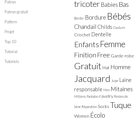
tricoter
Patron
Bas
Babies
Patron gratuit
Bébés
Bordure
Border
Pattern
Chandail
Childs
Couture
Projet
Dentelle
Crochet
Top 10
Femme
Enfants
Tutorial
Finition
Free
Garde-robe
Tutoriels
Gratuit
Homme
Hat
Jacquard
Laine
Jupe
Mitaines
responsable
Men
ravelry
Mittens
Pantalon
Restes de
Tuque
Socks
laine
Réparation
Écolo
Women