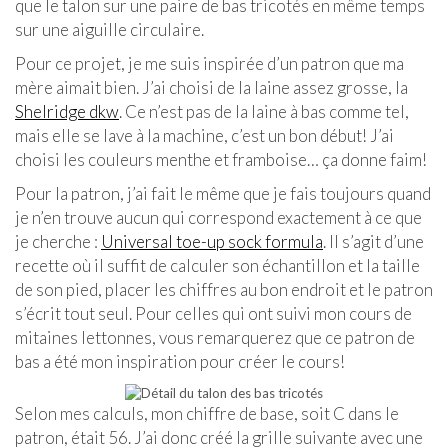
que le talon sur une paire de bas tricotés en même temps
sur une aiguille circulaire.
Pour ce projet, je me suis inspirée d’un patron que ma
mère aimait bien. J’ai choisi de la laine assez grosse, la
Shelridge dkw
. Ce n’est pas de la laine à bas comme tel,
mais elle se lave à la machine, c’est un bon début! J’ai
choisi les couleurs menthe et framboise… ça donne faim!
Pour la patron, j’ai fait le même que je fais toujours quand
je n’en trouve aucun qui correspond exactement à ce que
je cherche :
Universal toe-up sock formula
. Il s’agit d’une
recette où il suffit de calculer son échantillon et la taille
de son pied, placer les chiffres au bon endroit et le patron
s’écrit tout seul. Pour celles qui ont suivi mon cours de
mitaines lettonnes, vous remarquerez que ce patron de
bas a été mon inspiration pour créer le cours!
Selon mes calculs, mon chiffre de base, soit C dans le
patron, était 56. J’ai donc créé la grille suivante avec une