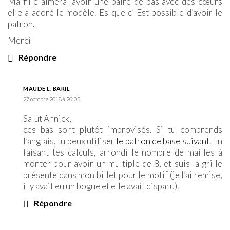
Ma fille aimerai avoir une paire de bas avec des cœurs
elle a adoré le modèle. Es-que c’ Est possible d’avoir le
patron.
Merci
Répondre
MAUDE L. BARIL
27 octobre 2018 à 20:03
Salut Annick,
ces bas sont plutôt improvisés. Si tu comprends
l’anglais, tu peux utiliser
le patron de base suivant
. En
faisant tes calculs, arrondi le nombre de mailles à
monter pour avoir un multiple de 8, et suis la grille
présente dans mon billet pour le motif (je l’ai remise,
il y avait eu un bogue et elle avait disparu).
Répondre