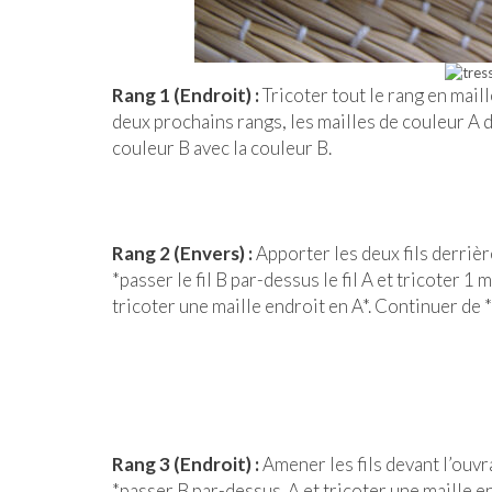
Rang 1 (Endroit) :
Tricoter tout le rang en maill
deux prochains rangs, les mailles de couleur A d
couleur B avec la couleur B.
Rang 2 (Envers) :
Apporter les deux fils derrièr
*passer le fil B par-dessus le fil A et tricoter 1 m
tricoter une maille endroit en A*. Continuer de * 
Rang 3 (Endroit) :
Amener les fils devant l’ouvr
*passer B par-dessus A et tricoter une maille env