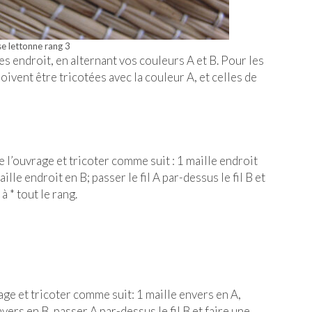
es endroit, en alternant vos couleurs A et B. Pour les
oivent être tricotées avec la couleur A, et celles de
e l’ouvrage et tricoter comme suit : 1 maille endroit
aille endroit en B; passer le fil A par-dessus le fil B et
à * tout le rang.
age et tricoter comme suit: 1 maille envers en A,
ers en B, passer A par-dessus le fil B et faire une