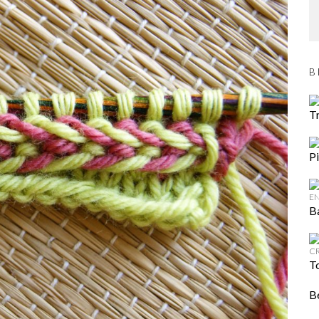
B
Tr
Pi
B
To
B