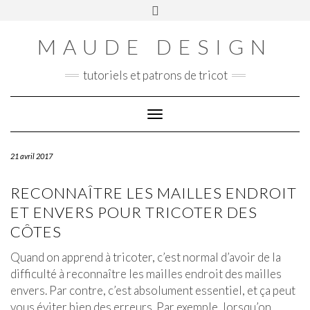
Skip
Toggle
Panier
to
header
content
MAUDE DESIGN
tutoriels et patrons de tricot
Toggle Navigation
21 avril 2017
RECONNAÎTRE LES MAILLES ENDROIT
ET ENVERS POUR TRICOTER DES
CÔTES
Quand on apprend à tricoter, c’est normal d’avoir de la
difficulté à reconnaître les mailles endroit des mailles
envers. Par contre, c’est absolument essentiel, et ça peut
vous éviter bien des erreurs. Par exemple, lorsqu’on