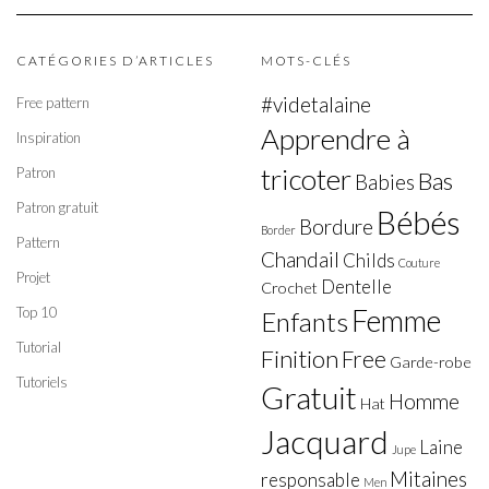
CATÉGORIES D’ARTICLES
MOTS-CLÉS
#videtalaine
Free pattern
Apprendre à
Inspiration
tricoter
Patron
Bas
Babies
Patron gratuit
Bébés
Bordure
Border
Pattern
Chandail
Childs
Couture
Projet
Dentelle
Crochet
Top 10
Femme
Enfants
Tutorial
Finition
Free
Garde-robe
Tutoriels
Gratuit
Homme
Hat
Jacquard
Laine
Jupe
Mitaines
responsable
Men