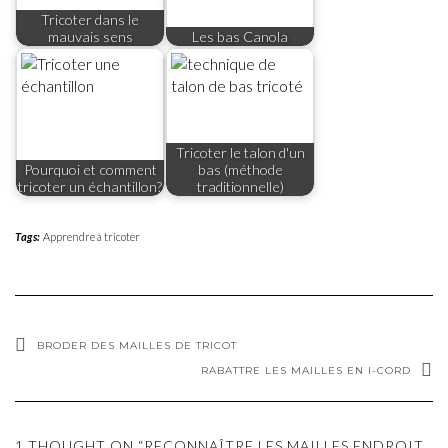
Tricoter dans le
mauvais sens
Les bas Canola
Tricoter le talon d'un
Pourquoi et comment
bas (méthode
tricoter un échantillon?
traditionnelle)
Tags:
Apprendre à tricoter
BRODER DES MAILLES DE TRICOT
RABATTRE LES MAILLES EN I-CORD
1 THOUGHT ON “RECONNAÎTRE LES MAILLES ENDROIT