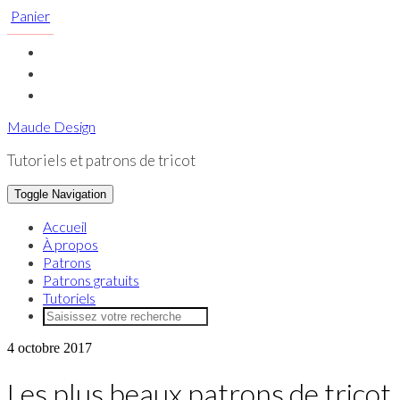
Skip
Panier
to
content
Toggle
Maude Design
header
Tutoriels et patrons de tricot
Toggle Navigation
Accueil
À propos
Patrons
Patrons gratuits
Tutoriels
4 octobre 2017
Les plus beaux patrons de tricot