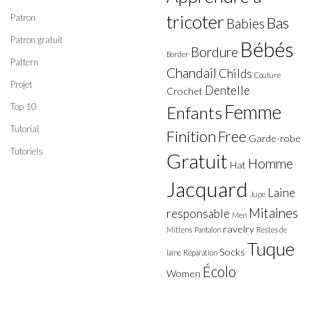
tricoter
Patron
Bas
Babies
Patron gratuit
Bébés
Bordure
Border
Pattern
Chandail
Childs
Couture
Projet
Dentelle
Crochet
Top 10
Femme
Enfants
Tutorial
Finition
Free
Garde-robe
Tutoriels
Gratuit
Homme
Hat
Jacquard
Laine
Jupe
Mitaines
responsable
Men
ravelry
Mittens
Pantalon
Restes de
Tuque
Socks
laine
Réparation
Écolo
Women