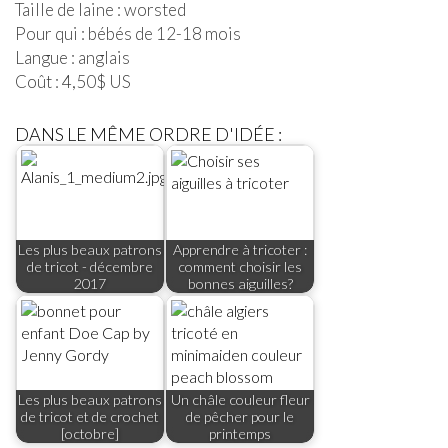
Taille de laine : worsted
Pour qui : bébés de 12-18 mois
Langue : anglais
Coût : 4,50$ US
DANS LE MÊME ORDRE D'IDÉE :
Les plus beaux patrons
Apprendre à tricoter :
de tricot - décembre
comment choisir les
2017
bonnes aiguilles?
Les plus beaux patrons
Un châle couleur fleur
de tricot et de crochet
de pêcher pour le
[octobre]
printemps