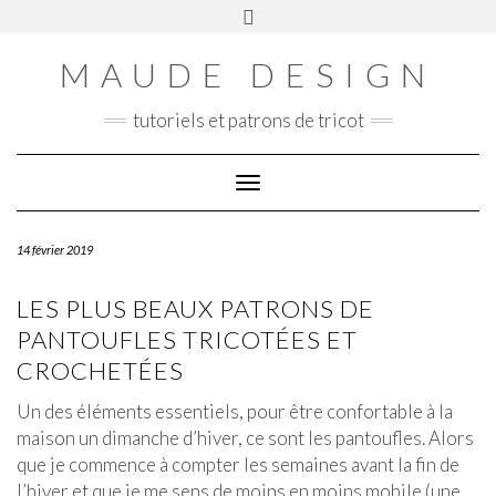
Skip
Toggle
Panier
to
header
content
MAUDE DESIGN
tutoriels et patrons de tricot
Toggle Navigation
14 février 2019
LES PLUS BEAUX PATRONS DE
PANTOUFLES TRICOTÉES ET
CROCHETÉES
Un des éléments essentiels, pour être confortable à la
maison un dimanche d’hiver, ce sont les pantoufles. Alors
que je commence à compter les semaines avant la fin de
l’hiver et que je me sens de moins en moins mobile (une