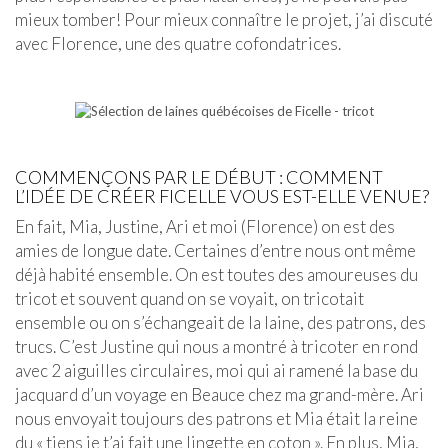
mieux tomber! Pour mieux connaître le projet, j’ai discuté
avec Florence, une des quatre cofondatrices.
COMMENÇONS PAR LE DÉBUT : COMMENT
L’IDÉE DE CRÉER FICELLE VOUS EST-ELLE VENUE?
En fait, Mia, Justine, Ari et moi (Florence) on est des
amies de longue date. Certaines d’entre nous ont même
déjà habité ensemble. On est toutes des amoureuses du
tricot et souvent quand on se voyait, on tricotait
ensemble ou on s’échangeait de la laine, des patrons, des
trucs. C’est Justine qui nous a montré à tricoter en rond
avec 2 aiguilles circulaires, moi qui ai ramené la base du
jacquard d’un voyage en Beauce chez ma grand-mère. Ari
nous envoyait toujours des patrons et Mia était la reine
du « tiens je t’ai fait une lingette en coton ». En plus, Mia,