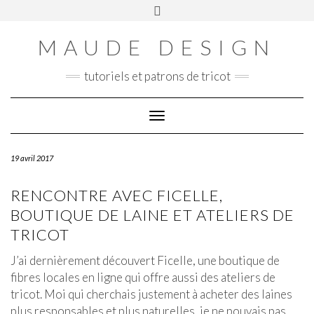
Skip
Toggle
Panier
to
header
content
MAUDE DESIGN
tutoriels et patrons de tricot
Toggle Navigation
19 avril 2017
RENCONTRE AVEC FICELLE,
BOUTIQUE DE LAINE ET ATELIERS DE
TRICOT
J’ai dernièrement découvert Ficelle, une boutique de
fibres locales en ligne qui offre aussi des ateliers de
tricot. Moi qui cherchais justement à acheter des laines
plus responsables et plus naturelles, je ne pouvais pas