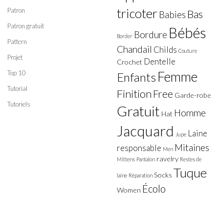
tricoter
Patron
Bas
Babies
Patron gratuit
Bébés
Bordure
Border
Pattern
Chandail
Childs
Couture
Projet
Dentelle
Crochet
Top 10
Femme
Enfants
Tutorial
Finition
Free
Garde-robe
Tutoriels
Gratuit
Homme
Hat
Jacquard
Laine
Jupe
Mitaines
responsable
Men
ravelry
Mittens
Pantalon
Restes de
Tuque
Socks
laine
Réparation
Écolo
Women