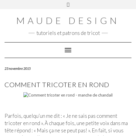
Skip
Toggle
Panier
to
header
content
MAUDE DESIGN
tutoriels et patrons de tricot
Toggle Navigation
23 novembre 2015
COMMENT TRICOTER EN ROND
Parfois, quelqu’un me dit : « Je ne sais pas comment
tricoter en rond ». À chaque fois, une petite voix dans ma
tête répond : « Mais ça ne se peut pas! ». En fait, si vous