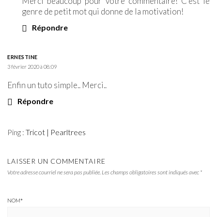
Merci beaucoup pour votre commentaire! C’est le
genre de petit mot qui donne de la motivation!
Répondre
ERNESTINE
3 février 2020 à 08:09
Enfin un tuto simple.. Merci..
Répondre
Ping :
Tricot | Pearltrees
LAISSER UN COMMENTAIRE
Votre adresse courriel ne sera pas publiée.
Les champs obligatoires sont indiqués avec
*
NOM
*