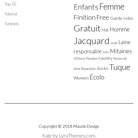
Top 10
Femme
Enfants
Tutorial
Finition
Free
Garde-robe
Tutoriels
Gratuit
Homme
Hat
Jacquard
Laine
Jupe
Mitaines
responsable
Men
ravelry
Mittens
Pantalon
Restes de
Tuque
Socks
laine
Réparation
Écolo
Women
Copyright © 2018 Maude Design
Kale
by LyraThemes.com.